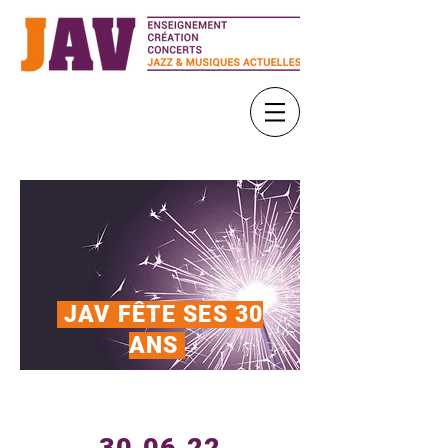
JAV FÊTE SES 30
ANS