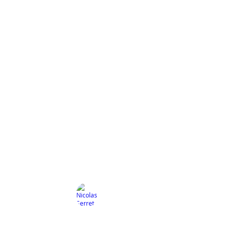
k Metzler
Valentin Meylan
Fanette Pichon
e
Trompette
Chant
ale
en Sanchez
Nicolas Serret
Myriam Sidi
rs
Batterie
Chant