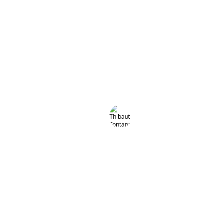
Thibaut Fontana
Chris
Saxophones
Guitar