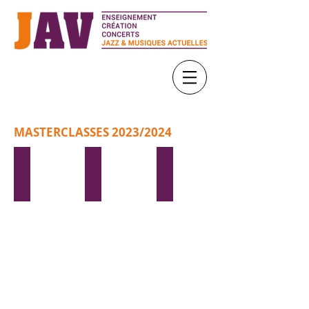
MASTERCLASSES 2023/2024
GREG ZLAP
SOWETO CHOIR COMPLET
SANSEVERINO
MERCREDI
VENDREDI
MARDI
18
8
16
OCTOBRE
DECEMBRE
JANVIER
-
-
-
16h
18h30
18h